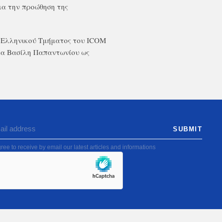
ια την προώθηση της
 Ελληνικού Τμήματος του Ι
COM
μα Βασίλη Παπαντωνίου ως
ree to receive by email our latest articles and informations