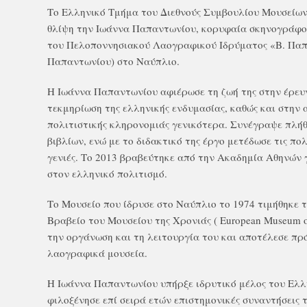
Το Ελληνικό Τμήμα του Διεθνούς Συμβουλίου Μουσείων
θλίψη την Ιωάννα Παπαντωνίου, κορυφαία σκηνογράφο
τ
o
υ Πελοποννησιακού Λαογραφικού Ιδρύματος «Β. Παπ
Παπαντωνίου) στο Ναύπλιο.
H
I
ωάννα Παπαντωνίου αφιέρωσε τη ζωή της στην έρευν
τεκμηρίωση της ελληνικής ενδυμασίας, καθώς και στην 
πολιτιστικής κληρονομιάς γενικότερα. Συνέγραψε πλή
βιβλίων, ενώ με το διδακτικό της έργο μετέδωσε τις πολ
γενιές. Το 2013 βραβεύτηκε από την Ακαδημία Αθηνών 
στον ελληνικό πολιτισμό.
Το Μουσείο που ίδρυσε στο Ναύπλιο το 1974 τιμήθηκε 
Βραβείο του Μουσείου της Χρονιάς ( European Museum o
την οργάνωση και τη λειτουργία του και αποτέλεσε πρ
λαογραφικά μουσεία.
Η Ιωάννα Παπαντωνίου υπήρξε ιδρυτικό μέλος του Ελλ
φιλοξένησε επί σειρά ετών επιστημονικές συναντήσεις