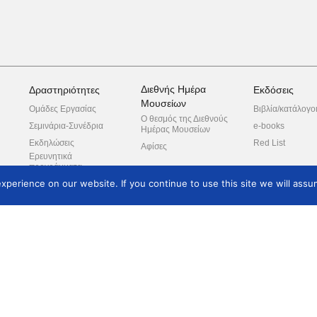
Διεθνής Ημέρα
Δραστηριότητες
Εκδόσεις
Μουσείων
Ομάδες Εργασίας
Βιβλία/κατάλογο
Ο θεσμός της Διεθνούς
Σεμινάρια-Συνέδρια
e-books
Ημέρας Μουσείων
Εκδηλώσεις
Red List
Αφίσες
Ερευνητικά
προγράμματα
perience on our website. If you continue to use this site we will assum
Ξεναγήσεις
Συνεργαζόμενοι
φορείς
πλε
ροπή
ο
Θέματα Μελών
Κατάλογος Μελών
Επικοινωνία
Εγγραφή νέων μελών
Μουσεία/φορείς μέλη
Επικοινωνία
Συνδρομές/τρόπος
πληρωμής