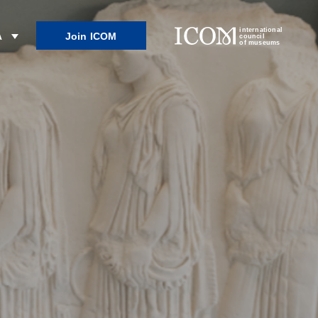
international
Join ICOM
λ
council
of museums