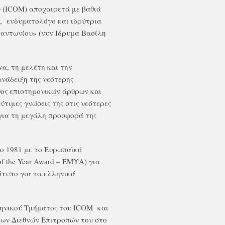
 (Ι
COM
) αποχαιρετά με βαθιά
, ενδυματολόγο και ιδρύτρια
αντωνίου» (νυν Ίδρυμα Βασίλη
α, τη μελέτη και την
ανάδειξη της νεότερης
θος επιστημονικών άρθρων και
ύτιμες γνώσεις της στις νεότερες
για τη μεγάλη προσφορά της
το 1981 με το Ευρωπαϊκό
f the Year Award – ΕΜΥΑ) για
ότυπο για τα ελληνικά
ηνικού Τμήματος του Ι
COM
και
 των Διεθνών Επιτροπών του στο