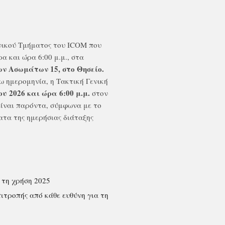
νικού Τμήματος του ICOM που
α και ώρα 6:00 μ.μ.,
στα
ων Ασωμάτων 15, στο Θησείο.
ω ημερομηνία, η Τακτική Γενική
υ 2026 και ώρα 6:00 μ.μ.
στον
 είναι παρόντα, σύμφωνα με το
ατα της ημερήσιας διάταξης
 τη χρήση 2025
ιτροπής από κάθε ευθύνη για τη