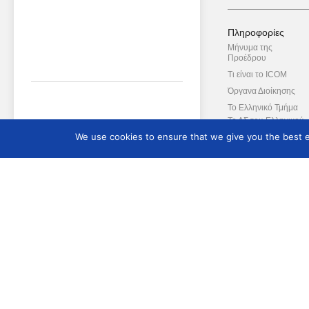
Πληροφορίες
Μήνυμα της
Προέδρου
Τι είναι το ICOM
Όργανα Διοίκησης
Το Ελληνικό Τμήμα
Το ΔΣ του Ελληνικού
Τμήματος
We use cookies to ensure that we give you the best ex
Διεθνείς Επιτροπές
Διεθνές Δίκτυο της Μ
Ασπίδας
Συμβουλευτική Επιτ
Καταστατικό
Ενημερωτικό Δελτί
Ενημερωτικό Δελτίο