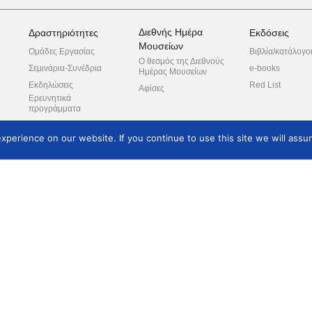
Διεθνής Ημέρα
Δραστηριότητες
Εκδόσεις
Μουσείων
Ομάδες Εργασίας
Βιβλία/κατάλογο
Ο θεσμός της Διεθνούς
Σεμινάρια-Συνέδρια
e-books
Ημέρας Μουσείων
Εκδηλώσεις
Red List
Αφίσες
Ερευνητικά
προγράμματα
Ξεναγήσεις
perience on our website. If you continue to use this site we will assum
Συνεργαζόμενοι
φορείς
πλε
ροπή
ο
Θέματα Μελών
Κατάλογος Μελών
Επικοινωνία
Εγγραφή νέων μελών
Μουσεία/φορείς μέλη
Επικοινωνία
Συνδρομές/τρόπος
πληρωμής
Δικαιώματα μελών