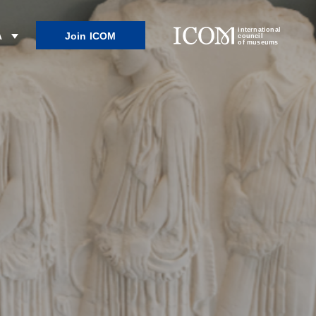
international
Join ICOM
λ
council
of museums