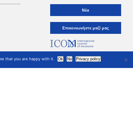
Νέα
ι
Eπικοινωνήστε μαζί μας
international
council
of museums
Terms of use
Privacy Policy
e that you are happy with it.
Ok
No
Privacy policy