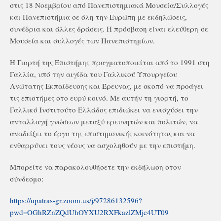
στις 18 Νοεμβρίου από Πανεπιστημιακά Μουσεία/Συλλογές
και Πανεπιστήμια σε όλη την Ευρώπη με εκδηλώσεις,
συνέδρια και άλλες δράσεις. Η πρόσβαση είναι ελεύθερη σε
Μουσεία και συλλογές των Πανεπιστημίων.
Η Γιορτή της Επιστήμης πραγματοποιείται από το 1991 στη
Γαλλία, υπό την αιγίδα του Γαλλικού Υπουργείου
Ανώτατης Εκπαίδευσης και Έρευνας, με σκοπό να προάγει
τις επιστήμες στο ευρύ κοινό. Με αυτήν τη γιορτή, το
Γαλλικό Ινστιτούτο Ελλάδος επιδιώκει να ενισχύσει την
ανταλλαγή γνώσεων μεταξύ ερευνητών και πολιτών, να
αναδείξει το έργο της επιστημονικής κοινότητας και να
ενθαρρύνει τους νέους να ασχοληθούν με την επιστήμη.
Μπορείτε να παρακολουθήσετε την εκδήλωση στον
σύνδεσμο:
https://upatras-gr.zoom.us/j/97286132596?
pwd=OGhRZnZQdUhOYXU2RXFkazlZMjc4UT09