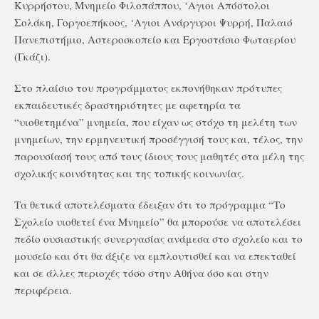
Κυρρήστου, Μνημείο Φιλοπάππου, ‘Aγιοι Απόστολοι
Σολάκη, Γοργοεπήκοος, ‘Αγιοι Ανάργυροι Ψυρρή, Παλαιό
Πανεπιστήμιο, Αστεροσκοπείο και Εργοστάσιο Φωταερίου
(Γκάζι).
Στο πλαίσιο του προγράμματος εκπονήθηκαν πρότυπες
εκπαιδευτικές δραστηριότητες με αφετηρία τα
“υιοθετημένα” μνημεία, που είχαν ως στόχο τη μελέτη των
μνημείων, την ερμηνευτική προσέγγισή τους και, τέλος, την
παρουσίασή τους από τους ίδιους τους μαθητές στα μέλη της
σχολικής κοινότητας και της τοπικής κοινωνίας.
Τα θετικά αποτελέσματα έδειξαν ότι το πρόγραμμα “Το
Σχολείο υιοθετεί ένα Μνημείο” θα μπορούσε να αποτελέσει
πεδίο ουσιαστικής συνεργασίας ανάμεσα στο σχολείο και το
μουσείο και ότι θα άξιζε να εμπλουτισθεί και να επεκταθεί
και σε άλλες περιοχές τόσο στην Αθήνα όσο και στην
περιφέρεια.