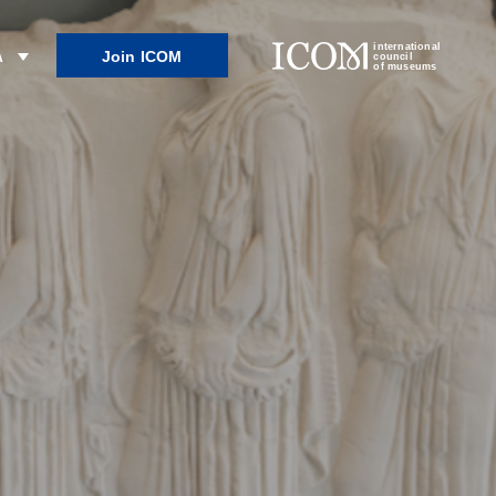
international
Join ICOM
λ
council
of museums