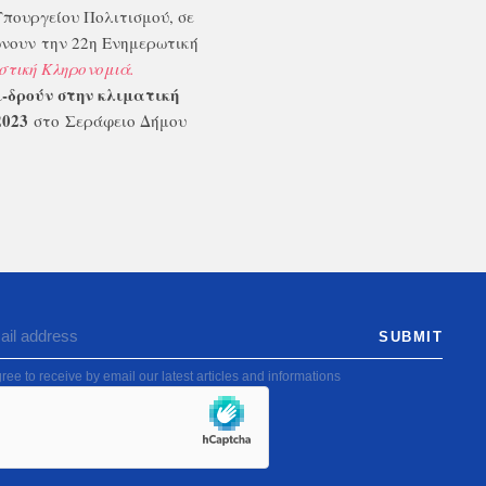
Υπουργείου Πολιτισμού, σε
ώνουν την 22η Ενημερωτική
στική Κληρονομιά.
-δρούν στην κλιματική
2023
στο Σεράφειο Δήμου
ree to receive by email our latest articles and informations