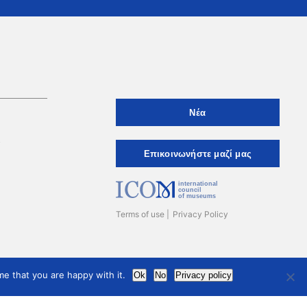
Νέα
ι
Eπικοινωνήστε μαζί μας
international
council
of museums
Terms of use
Privacy Policy
e that you are happy with it.
Ok
No
Privacy policy