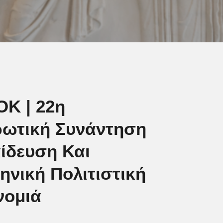
Κ | 22η
ωτική Συνάντηση
ίδευση Και
ηνική Πολιτιστική
νομιά