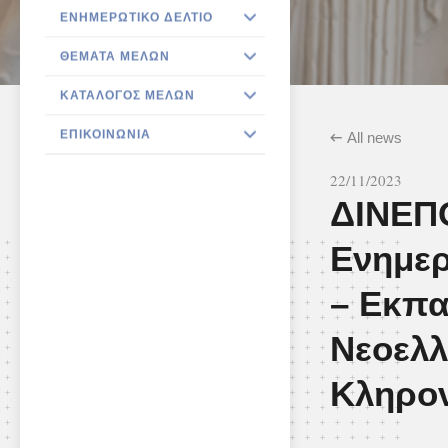
ΕΝΗΜΕΡΩΤΙΚΌ ΔΕΛΤΊΟ
ΘΈΜΑΤΑ ΜΕΛΏΝ
ΚΑΤΆΛΟΓΟΣ ΜΕΛΏΝ
ΕΠΙΚΟΙΝΩΝΊΑ
All news
22/11/2023
ΔΙΝΕΠΟ
Ενημερ
– Εκπα
Νεοελλ
Κληρο