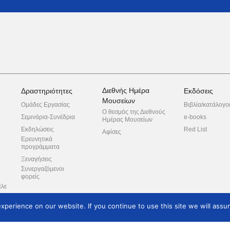
Διεθνής Ημέρα
Δραστηριότητες
Εκδόσεις
Μουσείων
Ομάδες Εργασίας
Βιβλία/κατάλογο
Ο θεσμός της Διεθνούς
Σεμινάρια-Συνέδρια
e-books
Ημέρας Μουσείων
Εκδηλώσεις
Red List
Αφίσες
Ερευνητικά
προγράμματα
Ξεναγήσεις
Συνεργαζόμενοι
φορείς
πλε
perience on our website. If you continue to use this site we will assum
ροπή
ο
Θέματα Μελών
Κατάλογος Μελών
Επικοινωνία