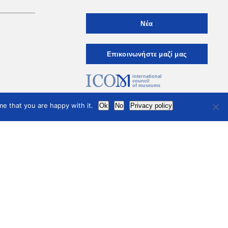
Νέα
ι
Eπικοινωνήστε μαζί μας
international
council
of museums
Terms of use
Privacy Policy
e that you are happy with it.
Ok
No
Privacy policy