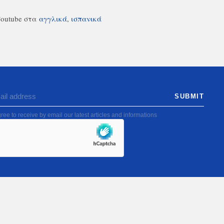
Υoutube στα
αγγλικά
,
ισπανικά
ree to receive by email our latest articles and informations