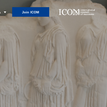
international
Join ICOM
λ
council
of museums