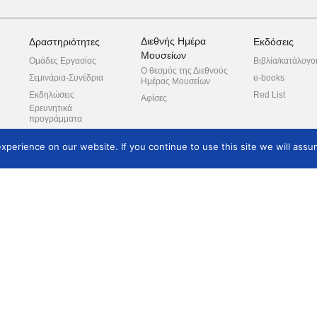
Διεθνής Ημέρα
Δραστηριότητες
Εκδόσεις
Μουσείων
Ομάδες Εργασίας
Βιβλία/κατάλογο
Ο θεσμός της Διεθνούς
Σεμινάρια-Συνέδρια
e-books
Ημέρας Μουσείων
Εκδηλώσεις
Red List
Αφίσες
Ερευνητικά
προγράμματα
Ξεναγήσεις
perience on our website. If you continue to use this site we will assum
Συνεργαζόμενοι
φορείς
πλε
ροπή
ο
Θέματα Μελών
Κατάλογος Μελών
Επικοινωνία
Εγγραφή νέων μελών
Μουσεία/φορείς μέλη
Επικοινωνία
Συνδρομές/τρόπος
πληρωμής
Δικαιώματα μελών