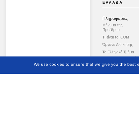
ΕΛΛΑΔΑ
Πληροφορίες
Μήνυμα της
Προέδρου
Τι είναι το ICOM
Όργανα Διοίκησης
Το Ελληνικό Τμήμα
Το ΔΣ του Ελληνικού
Τμήματος
We use cookies to ensure that we give you the best ex
Διεθνείς Επιτροπές
Διεθνές Δίκτυο της Μ
Ασπίδας
Συμβουλευτική Επιτ
Καταστατικό
Ενημερωτικό Δελτί
Ενημερωτικό Δελτίο