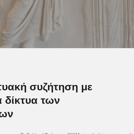
τυακή συζήτηση με
α δίκτυα των
ίων