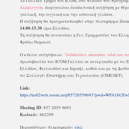
Το Γαλλικό Τμήμα του ICOM, στο πλαίσιο του προγρά
Αλληλεγγύη
, διοργανώνει διαδικτυακή συζήτηση με θέμ
γαλλική, την αγγλική και την ισπανική γλώσσα.
Η συζήτηση θα πραγματοποιηθεί στην πλατφόρμα Zoo
14.00-15.30
ώρα Ελλάδος.
Τη συζήτηση θα συντονίσει η Γεν. Γραμματέας του Ελλ
Φρόσω Νομικού.
Ο κύκλος συζητήσεων
“Solidarities, museums: what are we
πρωτοβουλία του ICOM Γαλλίας σε συνεργασία με τις 
Ελλάδας, Φινλανδίας και Ισραήλ, καθώς και με τη Διεθ
τις Συλλογές Επιστήμης και Τεχνολογίας (CIMUSET).
Link:
https://us02web.zoom.us/j/85720559693?pwd=WFA1b
Meeting ID
: 857 2055 9693
Κωδικός
: 662299
Περισσότερες πληροφορίες
εδώ
.