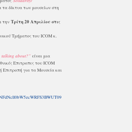
μματος
Solidarity/
α τα δίκτυα των μουσείων στη
Τρίτη 20 Απριλίου στις
m την
ηνικού Τμήματος του ICOM κ.
 talking about?”
είναι μια
Εθνικές Επιτροπες του ICOM
νή Επιτροπή για τα Μουσεία και
UEwNFdNcll0bW5zcWRFS3BWUT09