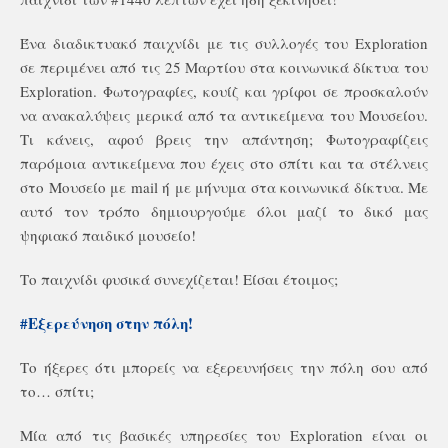
Ένα διαδικτυακό παιχνίδι με τις συλλογές του Exploration
σε περιμένει από τις 25 Μαρτίου στα κοινωνικά δίκτυα του
Exploration
. Φωτογραφίες, κουίζ και γρίφοι σε προσκαλούν
να ανακαλύψεις μερικά από τα αντικείμενα του Μουσείου.
Τι κάνεις, αφού βρεις την απάντηση; Φωτογραφίζεις
παρόμοια αντικείμενα που έχεις στο σπίτι και τα στέλνεις
στο Μουσείο με mail ή με μήνυμα στα κοινωνικά δίκτυα. Με
αυτό τον τρόπο δημιουργούμε όλοι μαζί το δικό μας
ψηφιακό παιδικό μουσείο!
Το παιχνίδι φυσικά συνεχίζεται! Είσαι έτοιμος;
#Εξερεύνηση στη
ν πόλη!
Το ήξερες ότι μπορείς να εξερευνήσεις την πόλη σου από
το… σπίτι;
Μία από τις βασικές υπηρεσίες του Exploration είναι οι