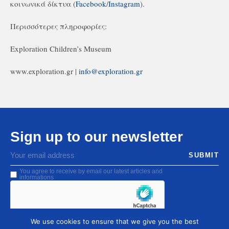
κοινωνικά δίκτυα (
Facebook
/
Instagram
).
Περισσότερες πληροφορίες:
Exploration Children’s Museum
www.exploration.gr |
info@exploration.gr
Sign up to our newsletter
SUBMIT
You agree to receive by email our latest articles and
informations
We use cookies to ensure that we give you the best