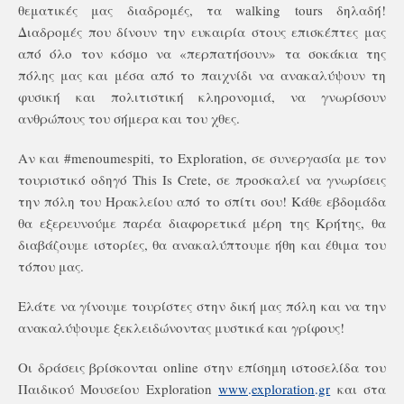
θεματικές μας διαδρομές, τα walking tours δηλαδή!
Διαδρομές που δίνουν την ευκαιρία στους επισκέπτες μας
από όλο τον κόσμο να «περπατήσουν» τα σοκάκια της
πόλης μας και μέσα από το παιχνίδι να ανακαλύψουν τη
φυσική και πολιτιστική κληρονομιά, να γνωρίσουν
ανθρώπους του σήμερα και του χθες.
Αν και #menoumespiti, το Exploration, σε συνεργασία με τον
τουριστικό οδηγό This Is Crete, σε προσκαλεί να γνωρίσεις
την πόλη του Ηρακλείου από τ
o
σπίτι σου! Κάθε εβδομάδα
θα εξερευνούμε παρέα διαφορετικά μέρη της Κρήτης, θα
διαβάζουμε ιστορίες, θα ανακαλύπτουμε ήθη και έθιμα του
τόπου μας.
Ελάτε να γίνουμε τουρίστες στην δική μας πόλη και να την
ανακαλύψουμε ξεκλειδώνοντας μυστικά και γρίφους!
Οι δράσεις βρίσκονται
online
στην επίσημη ιστοσελίδα του
Παιδικού Μουσείου
Exploration
www
.
exploration
.
gr
και στα