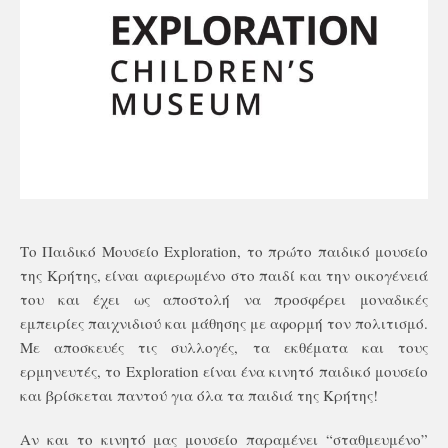
Το Παιδικό Μουσείο
Exploration
, το πρώτο παιδικό μουσείο
της Κρήτης, είναι αφιερωμένο στο παιδί και την οικογένειά
του και έχει ως αποστολή να προσφέρει μοναδικές
εμπειρίες παιχνιδιού και μάθησης με αφορμή τον πολιτισμό.
Με αποσκευές τις συλλογές, τα εκθέματα και τους
ερμηνευτές, το
Exploration
είναι ένα κινητό παιδικό μουσείο
και βρίσκεται παντού για όλα τα παιδιά της Κρήτης!
Αν και το κινητό μας μουσείο παραμένει “σταθμευμένο”