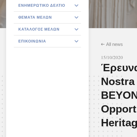
ΕΝΗΜΕΡΩΤΙΚΌ ΔΕΛΤΊΟ
ΘΈΜΑΤΑ ΜΕΛΏΝ
ΚΑΤΆΛΟΓΟΣ ΜΕΛΏΝ
ΕΠΙΚΟΙΝΩΝΊΑ
All news
15/10/2020
Έρευνα
Nostra
BEYOND
Opportu
Herita