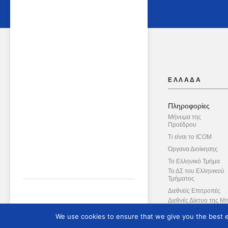
ΕΛΛΑΔΑ
Πληροφορίες
Μήνυμα της
Προέδρου
Τι είναι το ICOM
Όργανα Διοίκησης
Το Ελληνικό Τμήμα
Το ΔΣ του Ελληνικού
Τμήματος
Διεθνείς Επιτροπές
Διεθνές Δίκτυο της Μ
Ασπίδας
We use cookies to ensure that we give you the best ex
Συμβουλευτική Επιτ