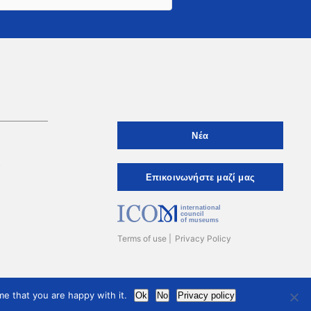
Νέα
ι
Eπικοινωνήστε μαζί μας
international
council
of museums
Terms of use
Privacy Policy
e that you are happy with it.
Ok
No
Privacy policy