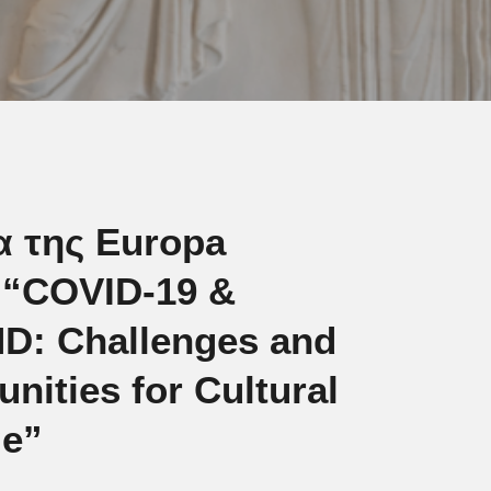
 της Europa
 “COVID-19 &
: Challenges and
nities for Cultural
ge”