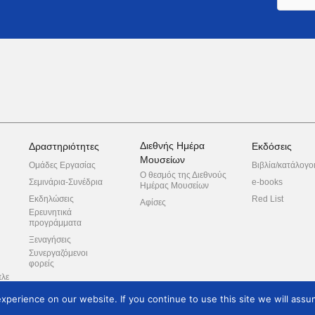
Διεθνής Ημέρα
Δραστηριότητες
Εκδόσεις
Μουσείων
Ομάδες Εργασίας
Βιβλία/κατάλογο
Ο θεσμός της Διεθνούς
Σεμινάρια-Συνέδρια
e-books
Ημέρας Μουσείων
Εκδηλώσεις
Red List
Αφίσες
Ερευνητικά
προγράμματα
Ξεναγήσεις
Συνεργαζόμενοι
φορείς
πλε
perience on our website. If you continue to use this site we will assum
ροπή