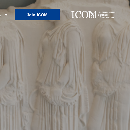
international
Join ICOM
λ
council
of museums